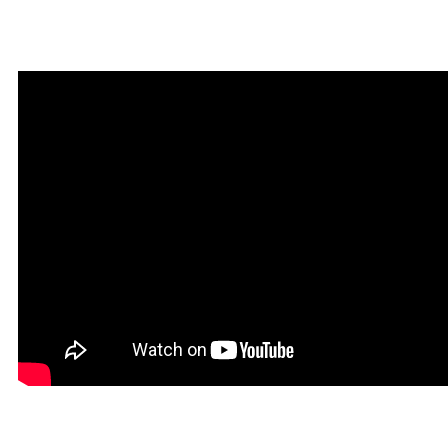
Мантра привлечения
богатства