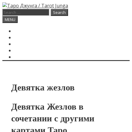
Skip
to
Search
content
for:
Search
MENU
ГЛАВНАЯ
КАРТА ДНЯ
О САЙТЕ
КОНТАКТЫ
SEARCH
Девятка жезлов
Девятка Жезлов в
сочетании с другими
картами Таро