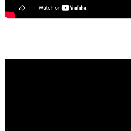
Мантра привлечения
богатства