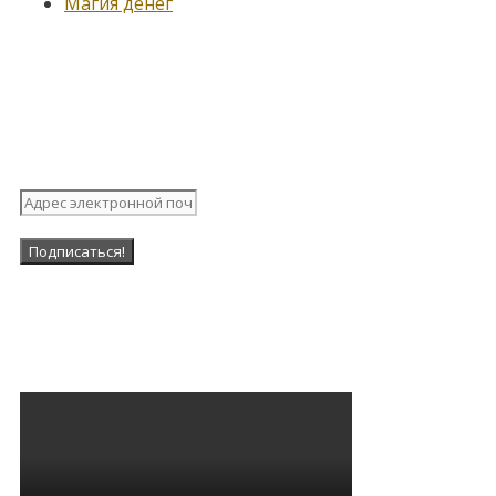
Магия денег
Подпишитесь на нашу
рассылку
Наша Группа в ВК