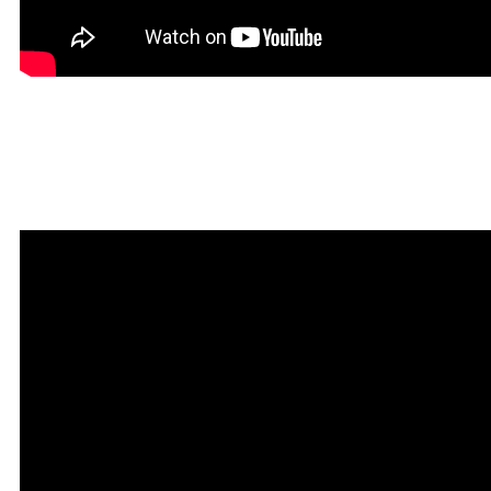
Красивая Мантра
привлечения любви