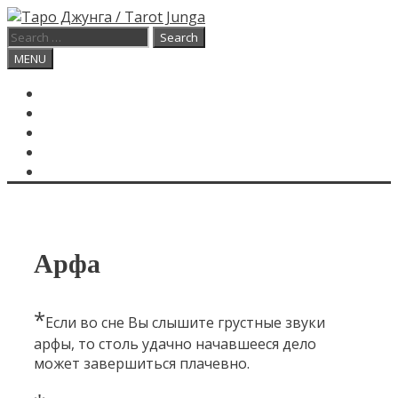
Skip
to
Search
content
for:
Search
MENU
ГЛАВНАЯ
КАРТА ДНЯ
О САЙТЕ
КОНТАКТЫ
SEARCH
Арфа
*
Если во сне Вы слышите грустные звуки
арфы, то столь удачно начавшееся дело
может завершиться плачевно.