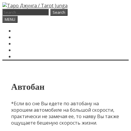
Skip
to
Search
content
for:
Search
MENU
ГЛАВНАЯ
КАРТА ДНЯ
О САЙТЕ
КОНТАКТЫ
SEARCH
Автобан
*Если во сне Вы едете по автобану на
хорошем автомобиле на большой скорости,
практически не замечая ее, то наяву Вы также
ощущаете бешеную скорость жизни.