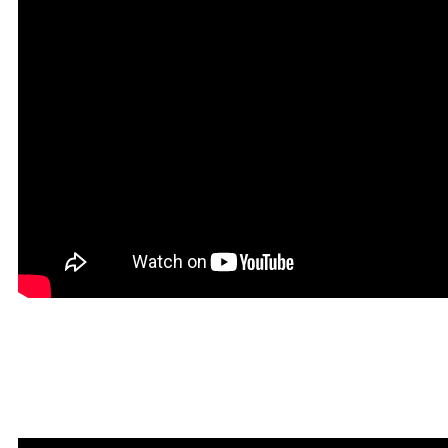
Мантра привлечения
богатства