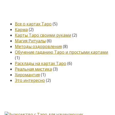
Категории
Все о картах Таро
(5)
Карма
(2)
Карты Таро своими руками
(2)
Магия Ритуалы
(6)
Методы оздоровления
(8)
Обучение гаданию Таро и простыми картами
(1)
Расклады на картах Таро
(6)
Реальная мистика
(3)
Хиромантия
(1)
Это интересно
(2)
Книга, меняющая жизнь…