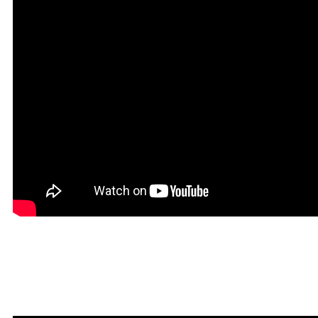
Красивая Мантра
привлечения любви