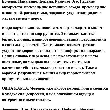
Болезнь. Наказание. Тюрьма. Раздутое Эго. Падение
авторитета. прекращение источника дохода, прекращение
отношений, распад семьи,
здоровье -ухудшение, рядом с
мастью мечей – порча.
Когда карта «Башня» появляется в раскладе, это может
означать, что ваш мир рушится. Это может касаться
бизнеса, личных взаимоотношений, ваших представлений
и системы ценностей. Карта может означать резкое
ухудшение здоровья, указывать на инфаркт или паралич.
Башня означает перемены, но нежелательные и часто
внезапные, но мы должны понимать, что, только
расчистив себе путь, можно двигаться вперед. Таким
образом, разрушенная Башня олицетворяет символ
принудительного очищения.
О
ДНА КАРТА: Человек уже многое потерял или находится
в упадке сил, депрессии, или в ближайшем будущем
потеряет все значительное..
З
доровье: Шок. Сильный стресс. Инфаркт. Инсульт.