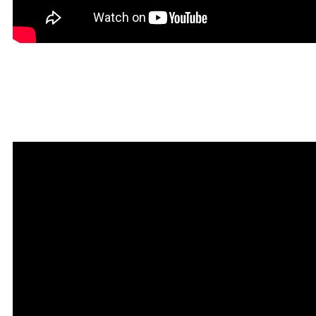
Красивая Мантра
привлечения любви