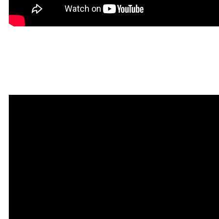
Мантра привлечения
богатства