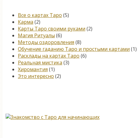
Категории
Все о картах Таро
(5)
Карма
(2)
Карты Таро своими руками
(2)
Магия Ритуалы
(6)
Методы оздоровления
(8)
Обучение гаданию Таро и простыми картами
(1)
Расклады на картах Таро
(6)
Реальная мистика
(3)
Хиромантия
(1)
Это интересно
(2)
Книга, меняющая жизнь…