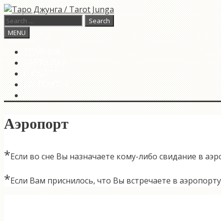
Skip
to
Search
content
for:
Search
MENU
ГЛАВНАЯ
КАРТА ДНЯ
О САЙТЕ
КОНТАКТЫ
SEARCH
Аэропорт
*
Если во сне Вы назначаете кому-либо свидание в аэ
*
Если Вам приснилось, что Вы встречаете в аэропорт