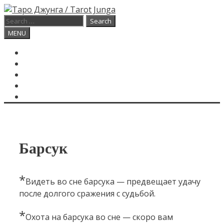
Skip
to
Search
content
for:
Search
MENU
ГЛАВНАЯ
КАРТА ДНЯ
О САЙТЕ
КОНТАКТЫ
SEARCH
Барсук
*
Видеть во сне барсука — предвещает удачу
после долгого сражения с судьбой.
*
Охота на барсука во сне — скоро вам