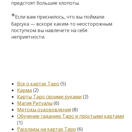
предстоят большие хлопоты.
*
Если вам приснилось, что вы поймали
барсука — вскоре каким-то неосторожным
поступком вы навлечете на себя
неприятности.
Категории
Все о картах Таро
(5)
Карма
(2)
Карты Таро своими руками
(2)
Магия Ритуалы
(6)
Методы оздоровления
(8)
Обучение гаданию Таро и простыми картами
(1)
Расклады на картах Таро
(6)