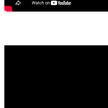
Красивая Мантра
привлечения любви