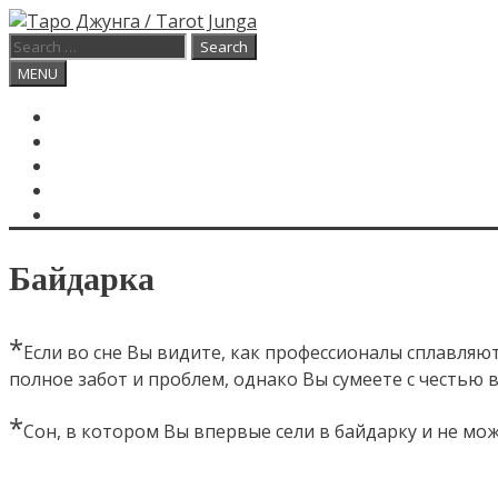
Skip
to
Search
content
for:
Search
MENU
ГЛАВНАЯ
КАРТА ДНЯ
О САЙТЕ
КОНТАКТЫ
SEARCH
Байдарка
*
Если во сне Вы видите, как профессионалы сплавляют
полное забот и проблем, однако Вы сумеете с честью 
*
Сон, в котором Вы впервые сели в байдарку и не мо