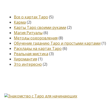
Категории
Все о картах Таро
(5)
Карма
(2)
Карты Таро своими руками
(2)
Магия Ритуалы
(6)
Методы оздоровления
(8)
Обучение гаданию Таро и простыми картами
(1)
Расклады на картах Таро
(6)
Реальная мистика
(3)
Хиромантия
(1)
Это интересно
(2)
Книга, меняющая жизнь…