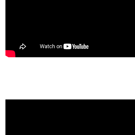
Красивая Мантра
привлечения любви