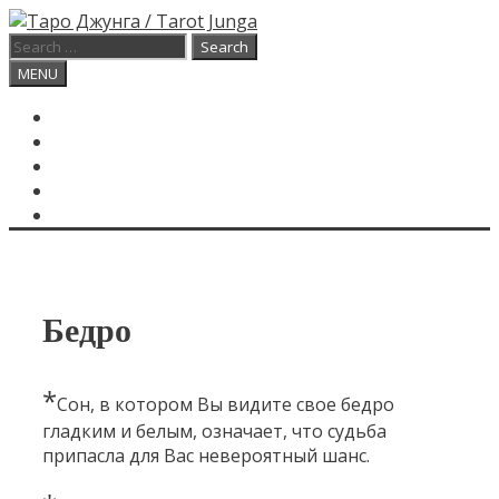
Skip
to
Search
content
for:
Search
MENU
ГЛАВНАЯ
КАРТА ДНЯ
О САЙТЕ
КОНТАКТЫ
SEARCH
Бедро
*
Сон, в котором Вы видите свое бедро
гладким и белым, означает, что судьба
припасла для Вас невероятный шанс.