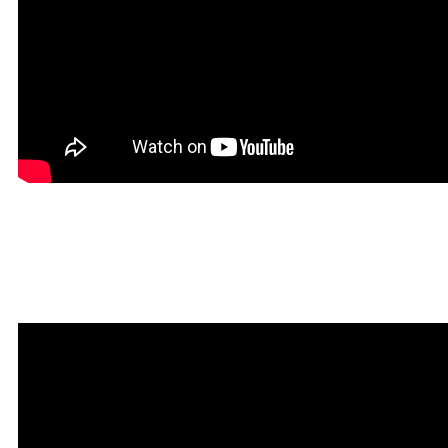
Мантра привлечения
богатства