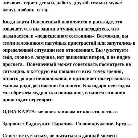
-человек теряет деньги, работу, друзей, семью ( мужа/
жену), любовь и т.д.
Когда карта Повешенный появляется в раскладе, это
означает, что вы зашли в тупик или находитесь, что
называется, в «подвешенном состоянии». Возможно, вы
стали заложником пагубных пристрастий или запутались в
определенной ситуации или отношениях. Вы чувствуете
себя, словно в ловушке, нет движения вперед, и не видно
просвета. Повешенный может советовать посмотреть на
ситуацию, в которую вы попали со всех точек зрения,
вплоть до противоположной, и призывает пожертвовать
малым ради достижения большего. Благодаря невзгодам
мы обретаем мудрость и понимание, в нашем сознании
происходит переворот.
О
ДНА КАРТА: человек зависим от кого-то, чего-то
З
доровье:
Радикулит. Паралич. Головокружение. Бред…
С
овет: не суетиться, не пытаться в данный момент