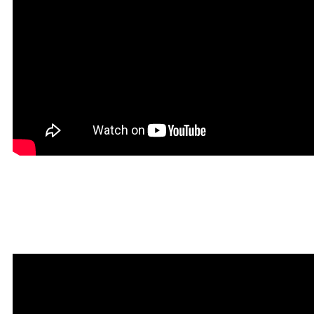
Мантра привлечения
богатства