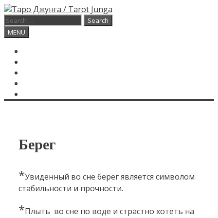
Skip
to
Search
content
for:
Search
MENU
ГЛАВНАЯ
КАРТА ДНЯ
О САЙТЕ
КОНТАКТЫ
SEARCH
Берег
*
Увиденный во сне берег является символом
стабильности и прочности.
*
Плыть во сне по воде и страстно хотеть на