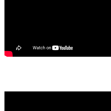
Красивая Мантра
привлечения любви