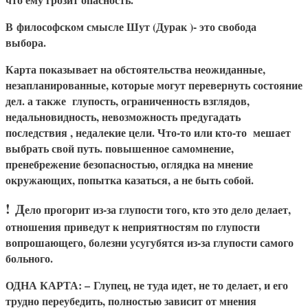
В
философском смысле Шут (Дурак )- это свобода
выбора.
Карта показывает на обстоятельства неожиданные,
незапланированные, которые могут перевернуть состояние
дел. а также глупость, ограниченность взглядов,
недальновидность, невозможность предугадать
последствия , недалекие цели. Что-то или кто-то мешает
выбрать свой путь. повышенное самомнение,
пренебрежение безопасностью, оглядка на мнение
окружающих, попытка казаться, а не быть собой.
!
Д
ело прогорит из-за глупости того, кто это дело делает,
отношения приведут к неприятностям по глупости
вопрошающего, болезни усугубятся из-за глупости самого
больного.
О
ДНА КАРТА
: –
Глупец, не туда идет, не то делает, и его
трудно переубедить, полностью зависит от мнения