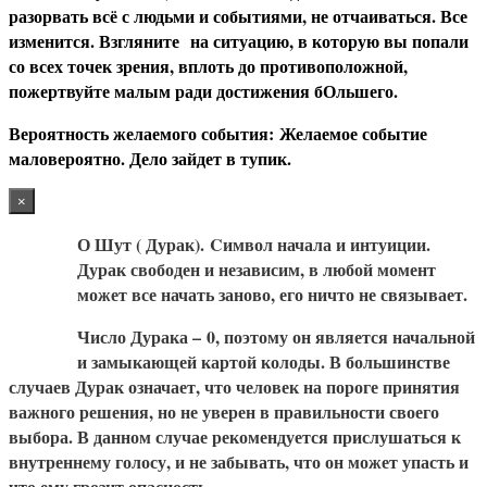
разорвать всё с людьми и событиями, не отчаиваться. Все
изменится. Взгляните на ситуацию, в которую вы попали
со всех точек зрения, вплоть до противоположной,
пожертвуйте малым ради достижения бОльшего.
В
ероятность желаемого события:
Желаемое событие
маловероятно. Дело зайдет в тупик.
×
О Шут ( Дурак).
Cимвол начала и интуиции.
Дурак свободен и независим, в любой момент
может все начать заново, его ничто не связывает.
Число Дурака –
0
, поэтому он является начальной
и замыкающей картой колоды. В большинстве
случаев Дурак означает, что человек на пороге принятия
важного решения, но не уверен в правильности своего
выбора. В данном случае рекомендуется прислушаться к
внутреннему голосу, и не забывать, что он может упасть и
что ему грозит опасность.