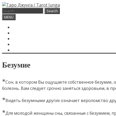
Skip
to
Search
content
for:
Search
MENU
ГЛАВНАЯ
КАРТА ДНЯ
О САЙТЕ
КОНТАКТЫ
SEARCH
Безумие
*
Сон, в котором Вы ощущаете собственное безумие, о
болезнь. Вам следует срочно заняться здоровьем, в п
*
Видеть безумными других означает вероломство дру
*
Для молодой женщины сны, связанные с безумием, 