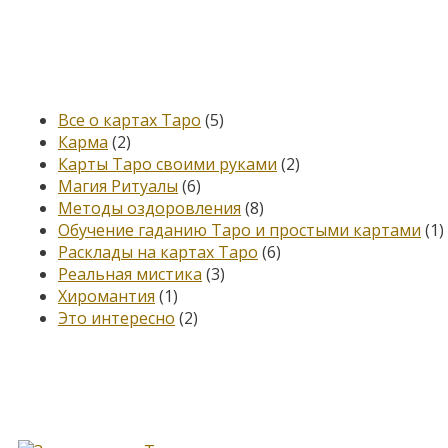
Категории
Все о картах Таро
(5)
Карма
(2)
Карты Таро своими руками
(2)
Магия Ритуалы
(6)
Методы оздоровления
(8)
Обучение гаданию Таро и простыми картами
(1)
Расклады на картах Таро
(6)
Реальная мистика
(3)
Хиромантия
(1)
Это интересно
(2)
Книга, меняющая жизнь…