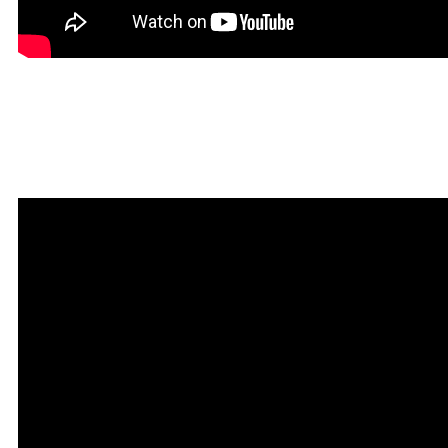
Мантра привлечения
богатства