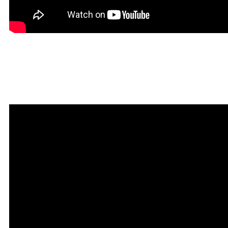
Красивая Мантра
привлечения любви