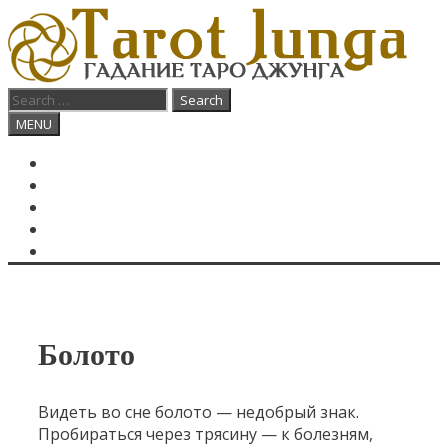
Skip
to
content
Search
for:
Search
MENU
ГЛАВНАЯ
КАРТА ДНЯ
О САЙТЕ
КОНТАКТЫ
SEARCH
Болото
Видеть во сне болото — недобрый знак.
Пробираться через трясину — к болезням,