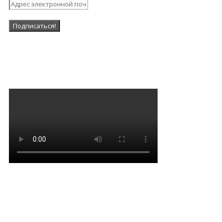
Наша Группа в ВК
Мантра очищения и
привлечения благодати