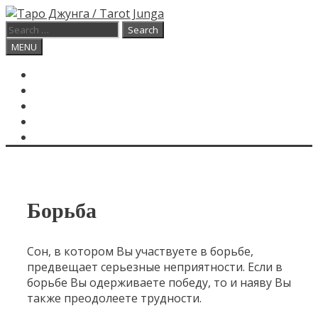
Skip
to
Search
content
for:
Search
MENU
ГЛАВНАЯ
КАРТА ДНЯ
О САЙТЕ
КОНТАКТЫ
SEARCH
Борьба
Сон, в котором Вы участвуете в борьбе,
предвещает серьезные неприятности. Если в
борьбе Вы одерживаете победу, то и наяву Вы
также преодолеете трудности.