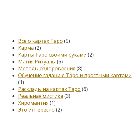
Категории
Все о картах Таро
(5)
Карма
(2)
Карты Таро своими руками
(2)
Магия Ритуалы
(6)
Методы оздоровления
(8)
Обучение гаданию Таро и простыми картами
(1)
Расклады на картах Таро
(6)
Реальная мистика
(3)
Хиромантия
(1)
Это интересно
(2)
Книга, меняющая жизнь…