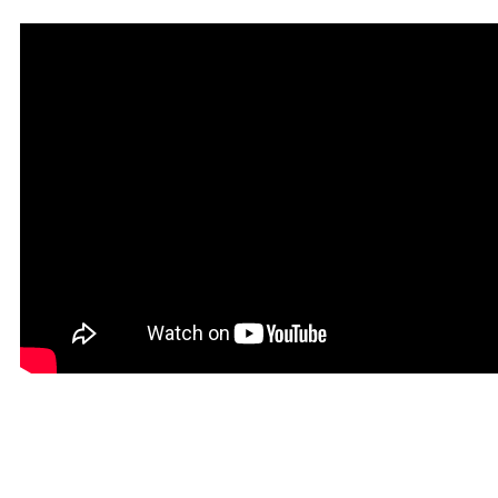
Мантра привлечения
богатства