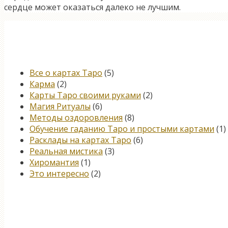
сердце может оказаться далеко не лучшим.
Категории
Все о картах Таро
(5)
Карма
(2)
Карты Таро своими руками
(2)
Магия Ритуалы
(6)
Методы оздоровления
(8)
Обучение гаданию Таро и простыми картами
(1)
Расклады на картах Таро
(6)
Реальная мистика
(3)
Хиромантия
(1)
Это интересно
(2)
Книга, меняющая жизнь…