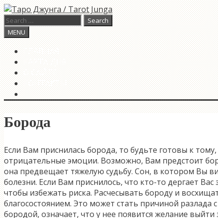
Skip
to
Search
content
for:
Search
MENU
ГЛАВНАЯ
КАРТА ДНЯ
О САЙТЕ
КОНТАКТЫ
SEARCH
Борода
Если Вам приснилась борода, то будьте готовы к тому,
отрицательные эмоции. Возможно, Вам предстоит борьб
она предвещает тяжелую судьбу. Сон, в котором Вы в
болезни. Если Вам приснилось, что кто-то дергает Вас
чтобы избежать риска. Расчесывать бороду и восхища
благосостоянием. Это может стать причиной разлада 
бородой, означает, что у нее появится желание выйти 