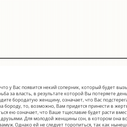
 что у Вас появится некий соперник, который будет выз
а за власть, в результате которой Вы потеряете деньг
идите бородатую женщину, означает, что Вас подстере
 за бороду, то, возможно, Вам придется принести в жерт
ться ею означает, что Ваше тщеславие будет расти вме
с друзьями. Для молодой женщины сон, в котором она в
замуж. Однако ей не следует торопиться, так как ныне