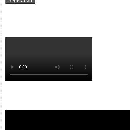
Наша Группа в ВК
Мантра очищения и привлечен