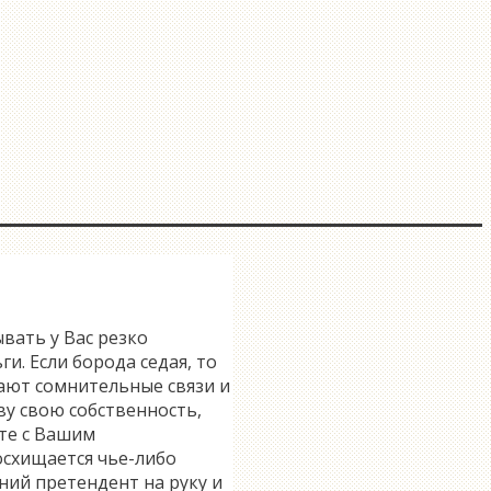
ывать у Вас резко
и. Если борода седая, то
гают сомнительные связи и
ву свою собственность,
сте с Вашим
осхищается чье-либо
шний претендент на руку и