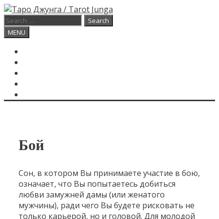
Skip
to
Search
content
for:
Search
MENU
ГЛАВНАЯ
КАРТА ДНЯ
О САЙТЕ
КОНТАКТЫ
SEARCH
Бой
Сон, в котором Вы принимаете участие в бою,
означает, что Вы попытаетесь добиться
любви замужней дамы (или женатого
мужчины), ради чего Вы будете рисковать не
только карьерой, но и головой. Для молодой