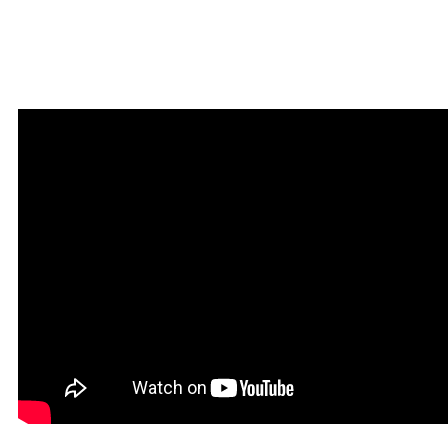
Мантра очищения и
привлечения благодати