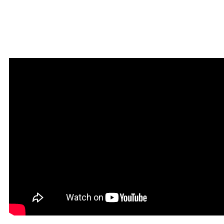
Мантра привлечения
богатства