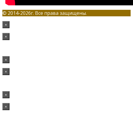
© 2014-2026г. Все права защищены.
×
×
×
×
×
×