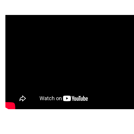
богатства
Красивая Мантра