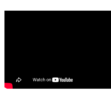
привлечения благодати
Мантра привлечения