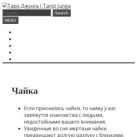
Skip
to
Search
content
for:
Search
MENU
ГЛАВНАЯ
КАРТА ДНЯ
О САЙТЕ
КОНТАКТЫ
SEARCH
Чайка
Если приснились чайки, то наяву у вас
завяжутся знакомства с людьми,
недостойными вашего внимания.
Увиденные во сне мертвые чайки
предвещают долгую разлуку с близкими.