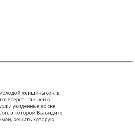
 молодой женщины сон, в
ся втереться к ней в
вушки увиденные во сне
 Сон, в котором Вы видите
лемой, решить которую