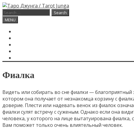
Skip
to
Search
content
for:
Search
MENU
ГЛАВНАЯ
КАРТА ДНЯ
О САЙТЕ
КОНТАКТЫ
SEARCH
Фиалка
Видеть или собирать во сне фиалки — благоприятный 
котором она получает от незнакомца корзину с фиалка
доверие. Плести или надевать венок из фиалок означа
фиалки сулят встречу с суженым. Однако если она вид
человека, у которого на лице вытатуирована фиалка, 
Вам поможет только очень влиятельный человек.