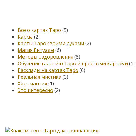
Категории
Все о картах Таро
(5)
Карма
(2)
Карты Таро своими руками
(2)
Магия Ритуалы
(6)
Методы оздоровления
(8)
Обучение гаданию Таро и простыми картами
(1)
Расклады на картах Таро
(6)
Реальная мистика
(3)
Хиромантия
(1)
Это интересно
(2)
Книга, меняющая жизнь…