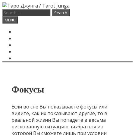
Skip
to
Search
content
for:
Search
MENU
ГЛАВНАЯ
КАРТА ДНЯ
О САЙТЕ
КОНТАКТЫ
SEARCH
Фокусы
Если во сне Вы показываете фокусы или
видите, как их показывают другие, то в
реальной жизни Вы попадете в весьма
рискованную ситуацию, выбраться из
которой Вы сможете лишь при условии