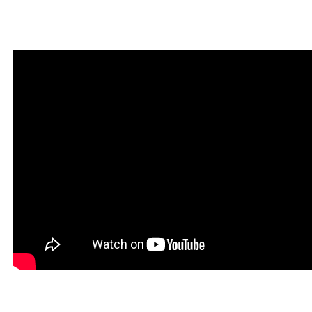
Мантра привлечения
богатства