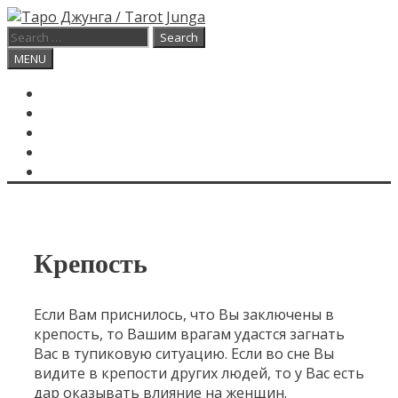
Skip
to
Search
content
for:
Search
MENU
ГЛАВНАЯ
КАРТА ДНЯ
О САЙТЕ
КОНТАКТЫ
SEARCH
Крепость
Если Вам приснилось, что Вы заключены в
крепость, то Вашим врагам удастся загнать
Вас в тупиковую ситуацию. Если во сне Вы
видите в крепости других людей, то у Вас есть
дар оказывать влияние на женщин.