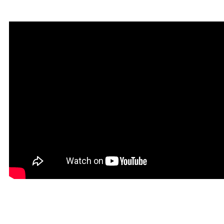
привлечения благодати
Мантра привлечения