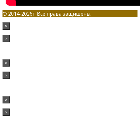
© 2014-2026г. Все права защищены.
×
×
×
×
×
×