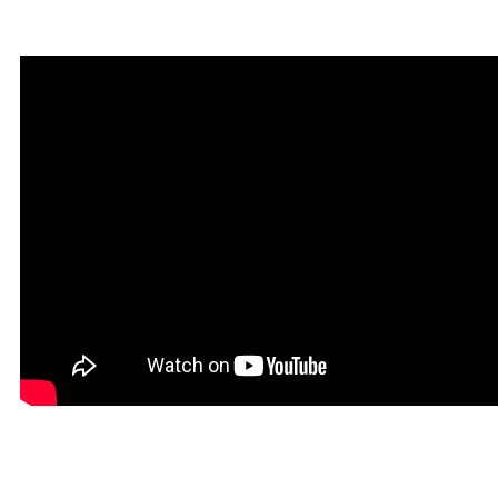
богатства
Красивая Мантра