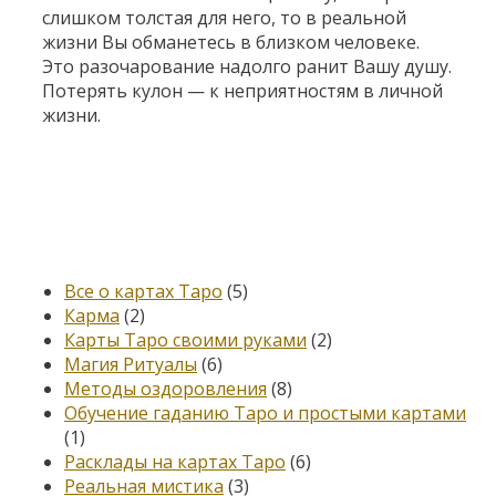
слишком толстая для него, то в реальной
жизни Вы обманетесь в близком человеке.
Это разочарование надолго ранит Вашу душу.
Потерять кулон — к неприятностям в личной
жизни.
Категории
Все о картах Таро
(5)
Карма
(2)
Карты Таро своими руками
(2)
Магия Ритуалы
(6)
Методы оздоровления
(8)
Обучение гаданию Таро и простыми картами
(1)
Расклады на картах Таро
(6)
Реальная мистика
(3)