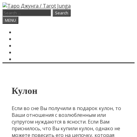
Skip
to
Search
content
for:
Search
MENU
ГЛАВНАЯ
КАРТА ДНЯ
О САЙТЕ
КОНТАКТЫ
SEARCH
Кулон
Если во сне Вы получили в подарок кулон, то
Ваши отношения с возлюбленным или
супругом нуждаются в ясности. Если Вам
приснилось, что Вы купили кулон, однако не
можете повесить его на цепочку, которая