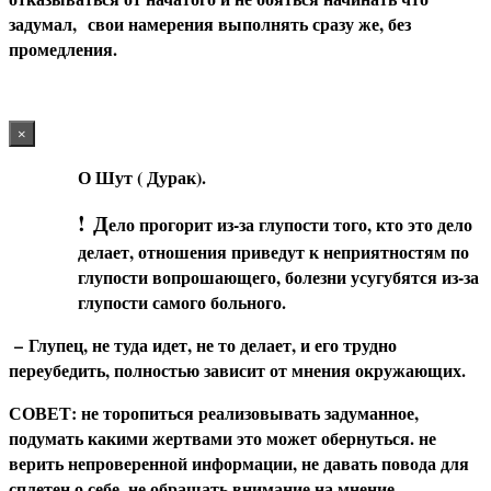
задумал, свои намерения выполнять сразу же, без
промедления.
×
О Шут ( Дурак).
!
Д
ело прогорит из-за глупости того, кто это дело
делает, отношения приведут к неприятностям по
глупости вопрошающего, болезни усугубятся из-за
глупости самого больного.
–
Глупец, не туда идет, не то делает, и его трудно
переубедить, полностью зависит от мнения окружающих.
СОВЕТ
: не торопиться реализовывать задуманное,
подумать какими жертвами это может обернуться. не
верить непроверенной информации, не давать повода для
сплетен о себе, не обращать внимание на мнение