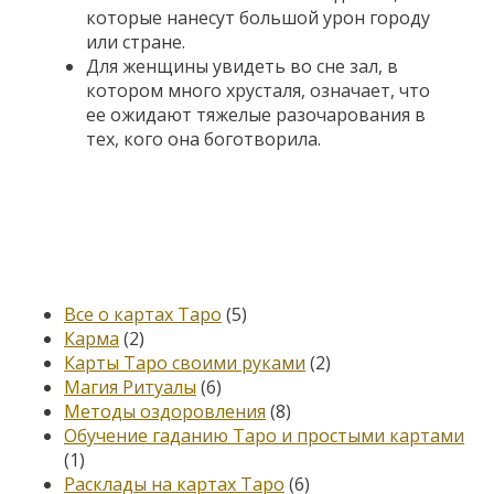
которые нанесут большой урон городу
или стране.
Для женщины увидеть во сне зал, в
котором много хрусталя, означает, что
ее ожидают тяжелые разочарования в
тех, кого она боготворила.
Категории
Все о картах Таро
(5)
Карма
(2)
Карты Таро своими руками
(2)
Магия Ритуалы
(6)
Методы оздоровления
(8)
Обучение гаданию Таро и простыми картами
(1)
Расклады на картах Таро
(6)