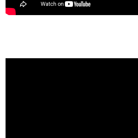
Красивая Мантра
привлечения любви