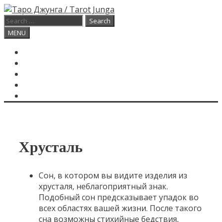
Skip
to
Search
content
for:
Search
MENU
ГЛАВНАЯ
КАРТА ДНЯ
О САЙТЕ
КОНТАКТЫ
SEARCH
Хрусталь
Сон, в котором вы видите изделия из
хрусталя, неблагоприятный знак.
Подобный сон предсказывает упадок во
всех областях вашей жизни. После такого
сна возможны стихийные бедствия,