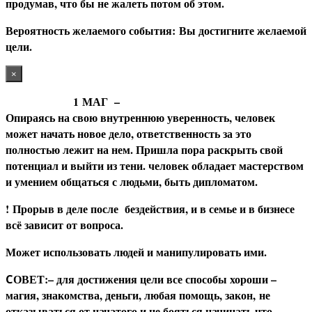
продумав, что бы не жалеть потом об этом.
В
ероятность желаемого события: Вы достигните желаемой
цели.
×
1
МАГ
–
Опираясь на свою внутреннюю уверенность, человек
может начать новое дело, ответственность за это
полностью лежит на нем. Пришла пора раскрыть свой
потенциал и выйти из тени. человек обладает мастерством
и умением общаться с людьми, быть дипломатом.
! П
рорыв в деле после бездействия, и в семье и в бизнесе
всё зависит от вопроса.
Может использовать людей и манипулировать ими.
ОВЕТ:– для достижения цели все способы хороши –
С
магия, знакомства, деньги, любая помощь, закон, не
отказываться от начатого и не бояться начинать что