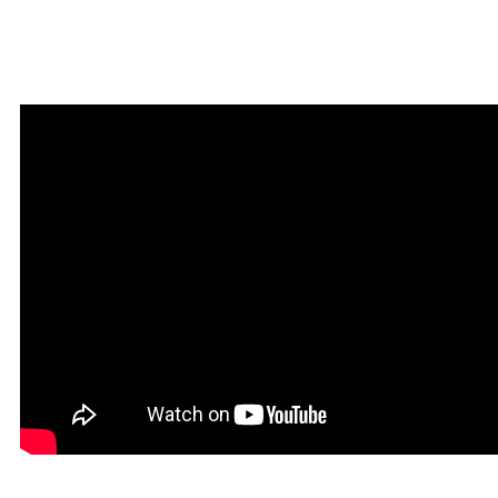
Мантра привлечения
богатства