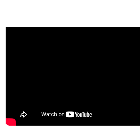
Мантра очищения и
привлечения благодати