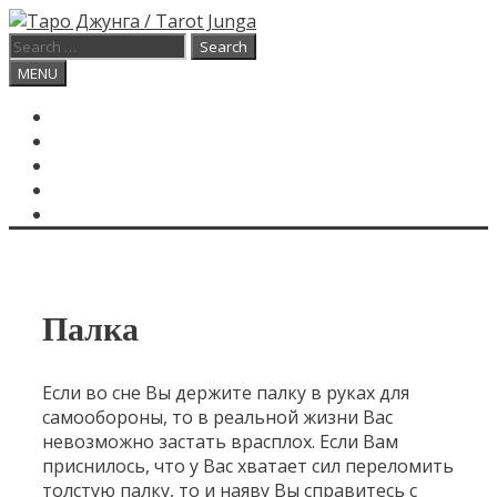
Skip
to
Search
content
for:
Search
MENU
ГЛАВНАЯ
КАРТА ДНЯ
О САЙТЕ
КОНТАКТЫ
SEARCH
Палка
Если во сне Вы держите палку в руках для
самообороны, то в реальной жизни Вас
невозможно застать врасплох. Если Вам
приснилось, что у Вас хватает сил переломить
толстую палку, то и наяву Вы справитесь с