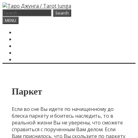
Skip
to
Search
content
for:
Search
MENU
ГЛАВНАЯ
КАРТА ДНЯ
О САЙТЕ
КОНТАКТЫ
SEARCH
Паркет
Если во сне Вы идете по начищенному до
блеска паркету и боитесь наследить, то в
реальной жизни Вы не уверены, что сможете
справиться с порученным Вам делом. Если
Вам приснилось, что Вы скользите по паркету