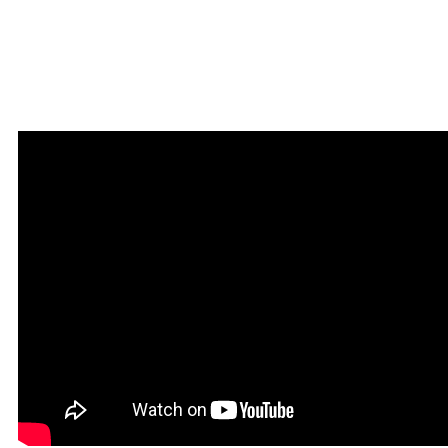
Мантра очищения и
привлечения благодати