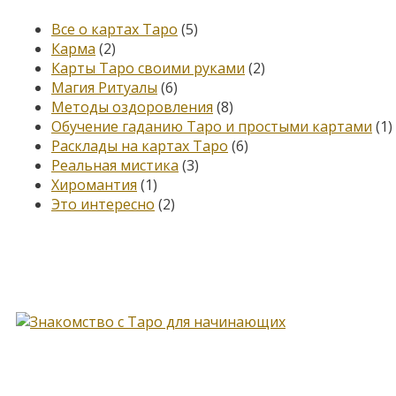
Все о картах Таро
(5)
Карма
(2)
Карты Таро своими руками
(2)
Магия Ритуалы
(6)
Методы оздоровления
(8)
Обучение гаданию Таро и простыми картами
(1)
Расклады на картах Таро
(6)
Реальная мистика
(3)
Хиромантия
(1)
Это интересно
(2)
Книга, меняющая жизнь…