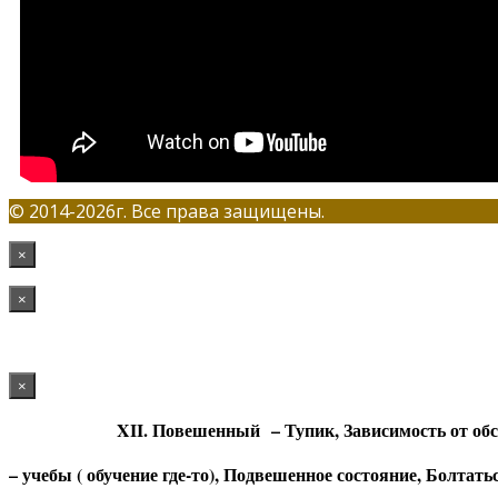
© 2014-2026г. Все права защищены.
×
×
×
XII. Повешенный
– Тупик, Зависимость от об
– учебы ( обучение где-то), Подвешенное состояние, Болтатьс