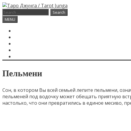
Skip
to
Search
content
for:
Search
MENU
ГЛАВНАЯ
КАРТА ДНЯ
О САЙТЕ
КОНТАКТЫ
SEARCH
Пельмени
Сон, в котором Вы всей семьей лепите пельмени, озна
пельменей под водочку может обещать приятную встр
настолько, что они превратились в единое месиво, пр
Категории