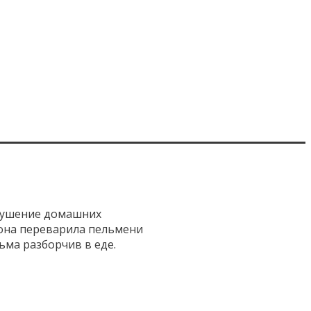
вкушение домашних
 она переварила пельмени
ьма разборчив в еде.