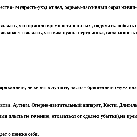
ство- Мудрость-уход от дел, борьбы-пассивный образ жизни- 
значать, что пришло время остановиться, подумать, побыть о
ик может означать, что вам нужна передышка, возможность п
арованный, не верит в лучшее, часто – брошенный (мужчина
тва. Аутизм. Опорно-двигательный аппарат, Кости, Длитель
ремя плыть по течению, отказаться от сделок( убытки),на вре
дет о поиске себя.