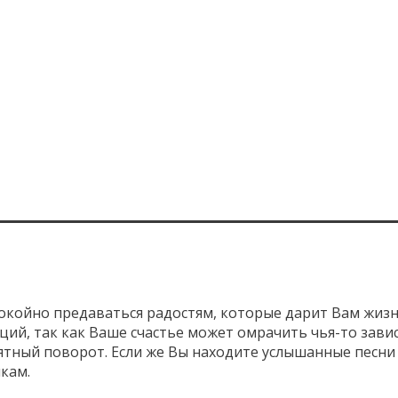
покойно предаваться радостям, которые дарит Вам жизнь
ий, так как Ваше счастье может омрачить чья-то завис
иятный поворот. Если же Вы находите услышанные песни
якам.