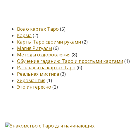
Категории
Все о картах Таро
(5)
Карма
(2)
Карты Таро своими руками
(2)
Магия Ритуалы
(6)
Методы оздоровления
(8)
Обучение гаданию Таро и простыми картами
(1)
Расклады на картах Таро
(6)
Реальная мистика
(3)
Хиромантия
(1)
Это интересно
(2)
Книга, меняющая жизнь…