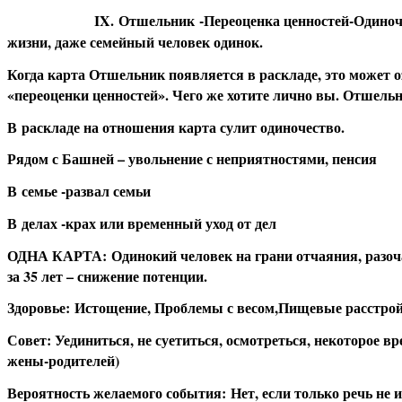
IX
.
Отшельник
-Переоценка ценностей-Одиноче
жизни, даже семейный человек одинок.
Когда карта Отшельник появляется в раскладе, это может о
«переоценки ценностей». Чего же хотите лично вы. Отшельн
В
раскладе на отношения карта сулит одиночество.
Р
ядом с Башней – увольнение с неприятностями, пенсия
В
семье -развал семьи
В
делах -крах или временный уход от дел
О
ДНА КАРТА:
Одинокий человек на грани отчаяния, разоч
за 35 лет – снижение потенции.
З
доровье:
Истощение, Проблемы с весом,Пищевые расстройс
С
овет: Уединиться, не суетиться, осмотреться, некоторое в
жены-родителей)
В
ероятность желаемого события:
Нет, если только речь не и