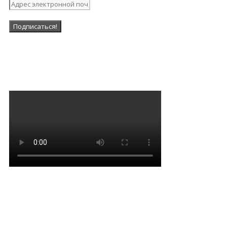
Наша Группа в ВК
Мантра очищения и
привлечения благодати