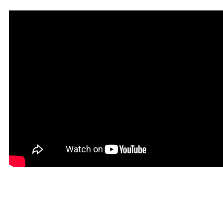
Мантра привлечения
богатства