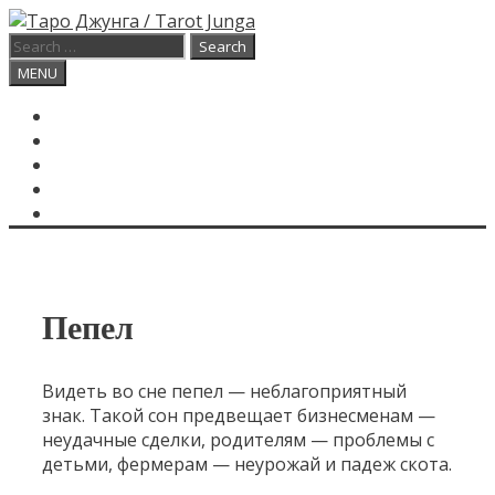
Skip
to
Search
content
for:
Search
MENU
ГЛАВНАЯ
КАРТА ДНЯ
О САЙТЕ
КОНТАКТЫ
SEARCH
Пепел
Видеть во сне пепел — неблагоприятный
знак. Такой сон предвещает бизнесменам —
неудачные сделки, родителям — проблемы с
детьми, фермерам — неурожай и падеж скота.