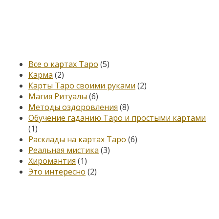
Категории
Все о картах Таро
(5)
Карма
(2)
Карты Таро своими руками
(2)
Магия Ритуалы
(6)
Методы оздоровления
(8)
Обучение гаданию Таро и простыми картами
(1)
Расклады на картах Таро
(6)
Реальная мистика
(3)
Хиромантия
(1)
Это интересно
(2)
Книга, меняющая жизнь…