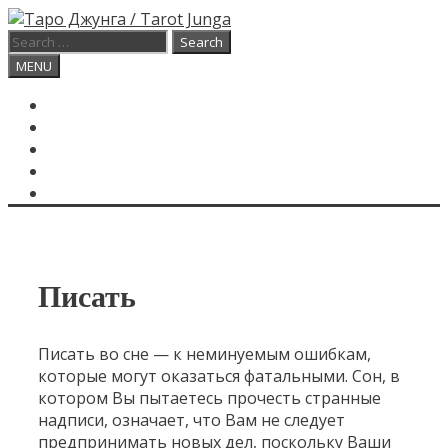
Skip
to
Search
content
for:
Search
MENU
ГЛАВНАЯ
КАРТА ДНЯ
О САЙТЕ
КОНТАКТЫ
SEARCH
Писать
Писать во сне — к неминуемым ошибкам,
которые могут оказаться фатальными. Сон, в
котором Вы пытаетесь прочесть странные
надписи, означает, что Вам не следует
предпринимать новых дел, поскольку Ваши