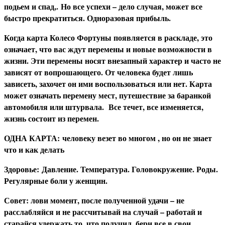
подьем и спад,. Но все успехи – дело случая, может все
быстро прекратиться. Одноразовая прибыль.
Когда карта Колесо Фортуны появляется в раскладе, это
означает, что вас ждут перемены и новые возможности в
жизни. Эти перемены носят внезапный характер и часто не
зависят от вопрошающего. От человека будет лишь
зависеть, захочет он ими воспользоваться или нет. Карта
может означать перемену мест, путешествие за баранкой
автомобиля или штурвала. Все течет, все изменяется,
жизнь состоит из перемен.
О
ДНА КАРТА: человеку везет во многом , но он не знает
что и как делать
З
доровье:
Давление. Температура. Головокружение. Роды.
Регулярные боли у женщин.
С
овет: лови момент, после полученной удачи – не
расслабляйся и не рассчитывай на случай – работай и
старайся удержать то, что получил, бери все в свои