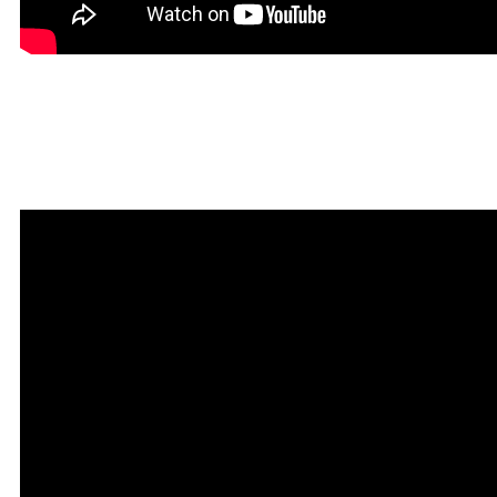
Красивая Мантра
привлечения любви