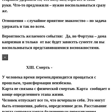
руки. Что-то предложили – нужно воспользоваться сразу
же.
О
тношения – случайное приятное знакомство – но задача
удержать и так во всем.
В
ероятность желаемого события:
Да, но Фортуна – дама
капризная и только от вас будет зависеть сумеете ли вы
воспользоваться представившимися возможностями.
×
XIII.
Смерть
-
У человека время перемен,приходится прощаться с
прошлым, трансформация неизбежна.
Карта не связана с физической смертью. Карта сообщает о
конце определенного этапа жизни.
Человек отпускает все то, что исчерпало себя. Это могут
быть отношения, работа, определенное дело. Расставание
всегда сопровождается болезненным переживанием,