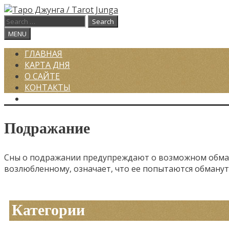
Skip
to
Search
content
for:
Search
MENU
ГЛАВНАЯ
КАРТА ДНЯ
О САЙТЕ
КОНТАКТЫ
SEARCH
Подражание
Сны о подражании предупреждают о возможном обмане
возлюбленному, означает, что ее попытаются обмануть
Категории