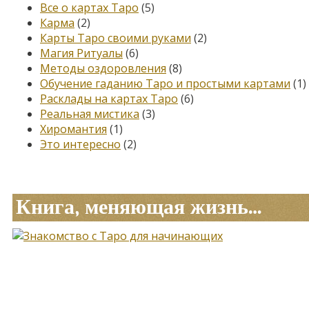
Все о картах Таро
(5)
Карма
(2)
Карты Таро своими руками
(2)
Магия Ритуалы
(6)
Методы оздоровления
(8)
Обучение гаданию Таро и простыми картами
(1)
Расклады на картах Таро
(6)
Реальная мистика
(3)
Хиромантия
(1)
Это интересно
(2)
Книга, меняющая жизнь…