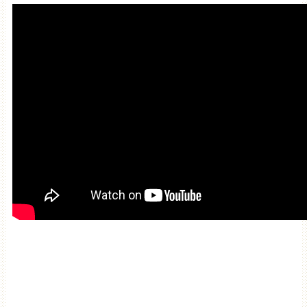
Красивая Мантра
привлечения любви