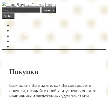
Skip
to
Search
content
for:
Search
MENU
ГЛАВНАЯ
КАРТА ДНЯ
О САЙТЕ
КОНТАКТЫ
SEARCH
Покупки
Если во сне Вы видите, как Вы совершаете
покупки, ожидайте прибыли, успехов во всех
начинаниях и заслуженных удовольствий.