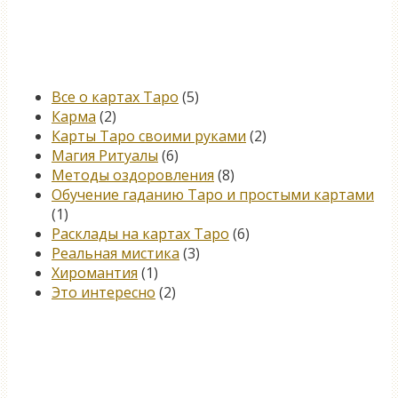
Категории
Все о картах Таро
(5)
Карма
(2)
Карты Таро своими руками
(2)
Магия Ритуалы
(6)
Методы оздоровления
(8)
Обучение гаданию Таро и простыми картами
(1)
Расклады на картах Таро
(6)
Реальная мистика
(3)
Хиромантия
(1)
Это интересно
(2)
Книга, меняющая жизнь…