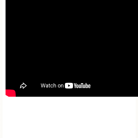
Мантра привлечения
богатства