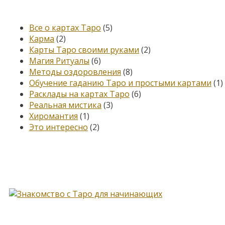
Категории
Все о картах Таро
(5)
Карма
(2)
Карты Таро своими руками
(2)
Магия Ритуалы
(6)
Методы оздоровления
(8)
Обучение гаданию Таро и простыми картами
(1)
Расклады на картах Таро
(6)
Реальная мистика
(3)
Хиромантия
(1)
Это интересно
(2)
Книга, меняющая жизнь…