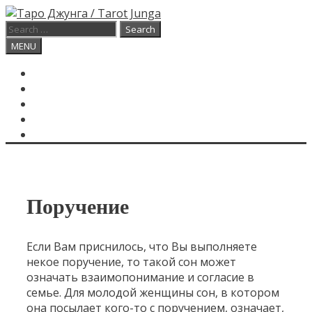
Skip
to
Search
content
for:
Search
MENU
ГЛАВНАЯ
КАРТА ДНЯ
О САЙТЕ
КОНТАКТЫ
SEARCH
Поручение
Если Вам приснилось, что Вы выполняете
некое поручение, то такой сон может
означать взаимопонимание и согласие в
семье. Для молодой женщины сон, в котором
она посылает кого-то с поручением, означает,