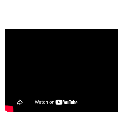
Мантра очищения и
привлечения благодати