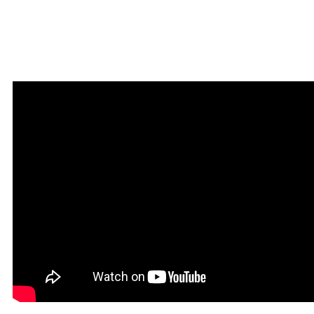
Мантра привлечения
богатства