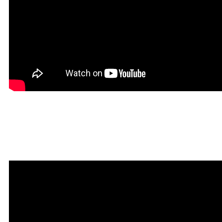
Красивая Мантра
привлечения любви