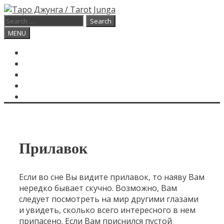
Skip
to
Search
content
for:
Search
MENU
ГЛАВНАЯ
КАРТА ДНЯ
О САЙТЕ
КОНТАКТЫ
SEARCH
Прилавок
Если во сне Вы видите прилавок, то наяву Вам
нередко бывает скучно. Возможно, Вам
следует посмотреть на мир другими глазами
и увидеть, сколько всего интересного в нем
припасено. Если Вам приснился пустой