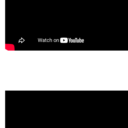
Мантра привлечения
богатства