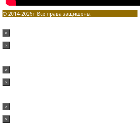
© 2014-2026г. Все права защищены.
×
×
×
×
×
×