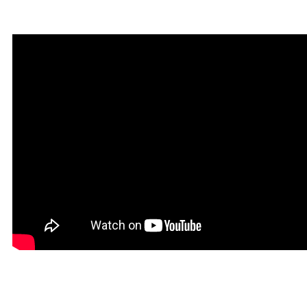
богатства
Красивая Мантра