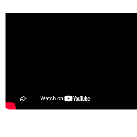
привлечения благодати
Мантра привлечения