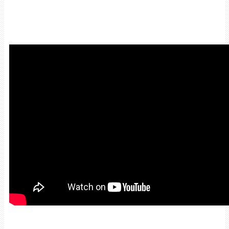
Мантра очищения и
привлечения благодати