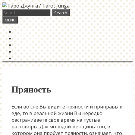
Skip
to
Search
content
for:
Search
MENU
ГЛАВНАЯ
КАРТА ДНЯ
О САЙТЕ
КОНТАКТЫ
SEARCH
Пряность
Если во сне Вы видите пряности и приправы к
еде, то в реальной жизни Вы нередко
растрачиваете свое время на пустые
разговоры. Для молодой женщины сон, в
котором она пробует пряности, означает, что