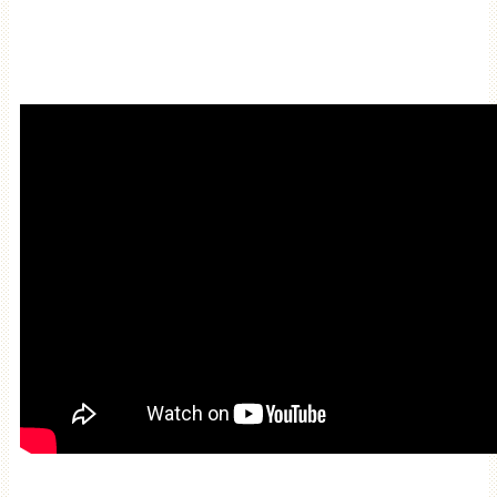
Мантра привлечения
богатства