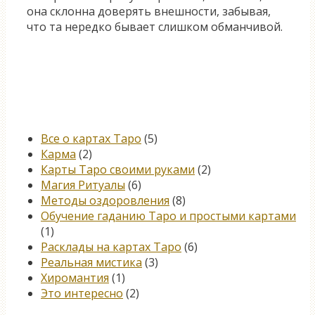
она склонна доверять внешности, забывая,
что та нередко бывает слишком обманчивой.
Категории
Все о картах Таро
(5)
Карма
(2)
Карты Таро своими руками
(2)
Магия Ритуалы
(6)
Методы оздоровления
(8)
Обучение гаданию Таро и простыми картами
(1)
Расклады на картах Таро
(6)
Реальная мистика
(3)
Хиромантия
(1)
Это интересно
(2)