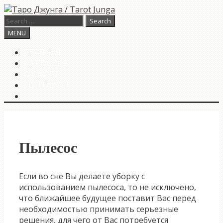
Skip
to
Search
content
for:
Search
MENU
ГЛАВНАЯ
КАРТА ДНЯ
О САЙТЕ
КОНТАКТЫ
SEARCH
Пылесос
Если во сне Вы делаете уборку с
использованием пылесоса, то не исключено,
что ближайшее будущее поставит Вас перед
необходимостью принимать серьезные
решения, для чего от Вас потребуется