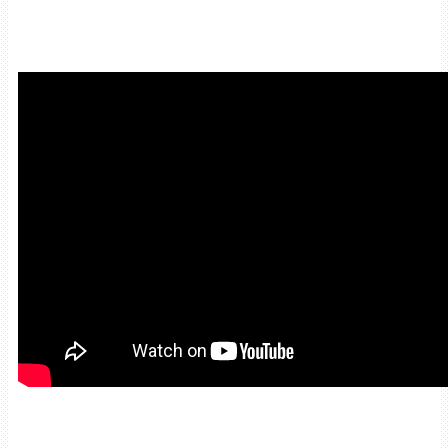
Мантра привлечения
богатства