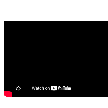
Мантра очищения и
привлечения благодати