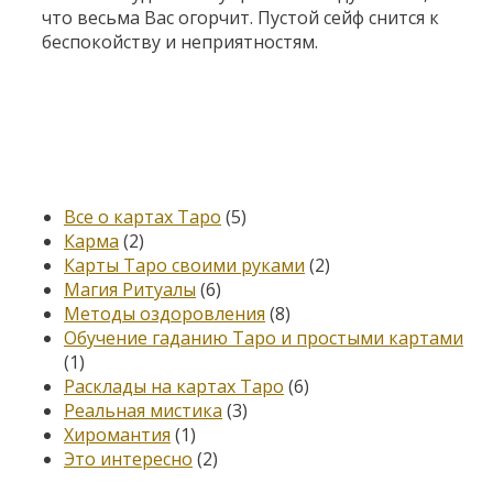
что весьма Вас огорчит. Пустой сейф снится к
беспокойству и неприятностям.
Категории
Все о картах Таро
(5)
Карма
(2)
Карты Таро своими руками
(2)
Магия Ритуалы
(6)
Методы оздоровления
(8)
Обучение гаданию Таро и простыми картами
(1)
Расклады на картах Таро
(6)
Реальная мистика
(3)
Хиромантия
(1)
Это интересно
(2)