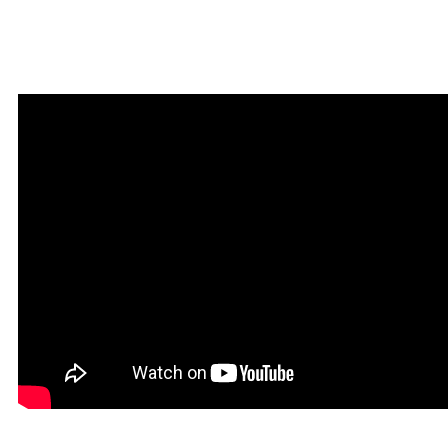
Мантра привлечения
богатства