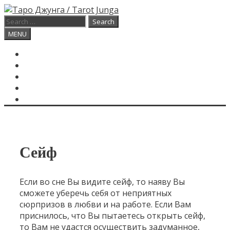
Skip
to
Search
content
for:
Search
MENU
ГЛАВНАЯ
КАРТА ДНЯ
О САЙТЕ
КОНТАКТЫ
SEARCH
Сейф
Если во сне Вы видите сейф, то наяву Вы
сможете уберечь себя от неприятных
сюрпризов в любви и на работе. Если Вам
приснилось, что Вы пытаетесь открыть сейф,
то Вам не удастся осуществить задуманное,