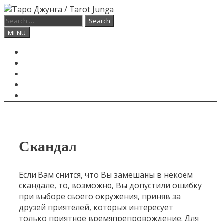
Skip
to
Search
content
for:
Search
MENU
ГЛАВНАЯ
КАРТА ДНЯ
О САЙТЕ
КОНТАКТЫ
SEARCH
Скандал
Если Вам снится, что Вы замешаны в некоем
скандале, то, возможно, Вы допустили ошибку
при выборе своего окружения, приняв за
друзей приятелей, которых интересует
только приятное времяпрепровождение. Для