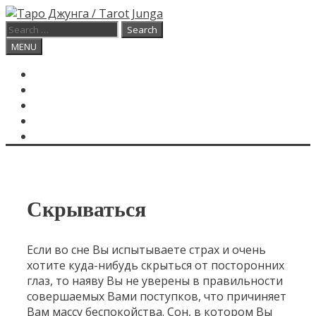
Skip
to
Search
content
for:
Search
MENU
ГЛАВНАЯ
КАРТА ДНЯ
О САЙТЕ
КОНТАКТЫ
SEARCH
Скрываться
Если во сне Вы испытываете страх и очень
хотите куда-нибудь скрыться от посторонних
глаз, то наяву Вы не уверены в правильности
совершаемых Вами поступков, что причиняет
Вам массу беспокойства. Сон, в котором Вы