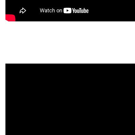
Красивая Мантра
привлечения любви