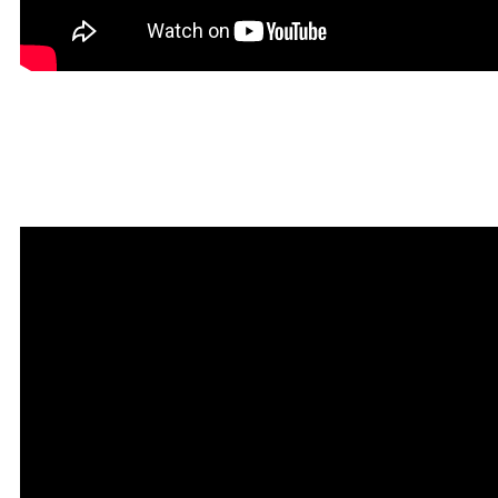
Мантра привлечения
богатства