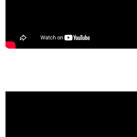
Красивая Мантра
привлечения любви