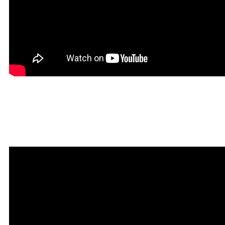
Мантра привлечения
богатства