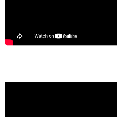
Мантра привлечения
богатства