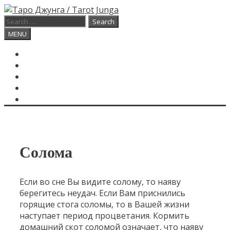
Skip
to
Search
content
for:
Search
MENU
ГЛАВНАЯ
КАРТА ДНЯ
О САЙТЕ
КОНТАКТЫ
SEARCH
Солома
Если во сне Вы видите солому, то наяву
берегитесь неудач. Если Вам приснились
горящие стога соломы, то в Вашей жизни
наступает период процветания. Кормить
домашний скот соломой означает, что наяву