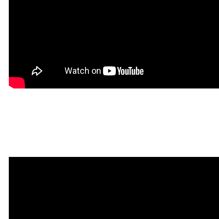
Красивая Мантра
привлечения любви