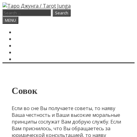
Skip
to
Search
content
for:
Search
MENU
ГЛАВНАЯ
КАРТА ДНЯ
О САЙТЕ
КОНТАКТЫ
SEARCH
Совок
Если во сне Вы получаете советы, то наяву
Ваша честность и Ваши высокие моральные
принципы сослужат Вам добрую службу. Если
Вам приснилось, что Вы обращаетесь за
юридической консультацией, то наяву