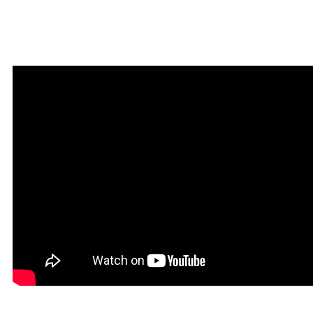
Мантра привлечения
богатства