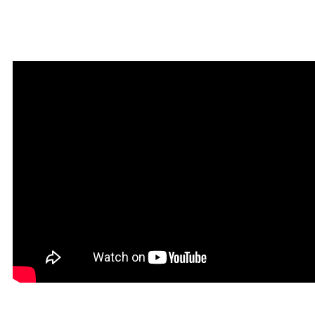
Мантра очищения и
привлечения благодати