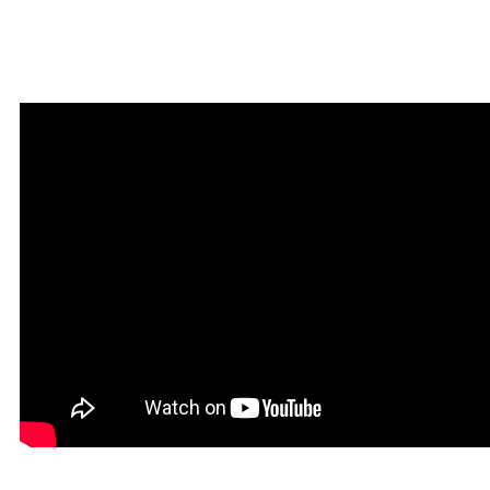
Мантра привлечения
богатства