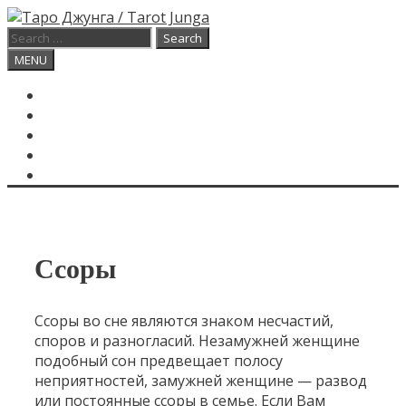
Skip
to
Search
content
for:
Search
MENU
ГЛАВНАЯ
КАРТА ДНЯ
О САЙТЕ
КОНТАКТЫ
SEARCH
Ссоры
Ссоры во сне являются знаком несчастий,
споров и разногласий. Незамужней женщине
подобный сон предвещает полосу
неприятностей, замужней женщине — развод
или постоянные ссоры в семье. Если Вам