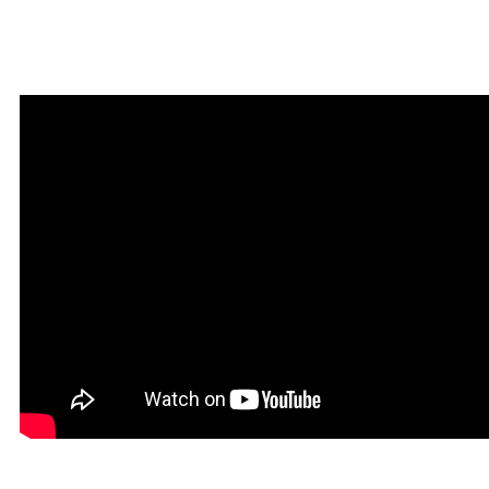
Мантра очищения и
привлечения благодати