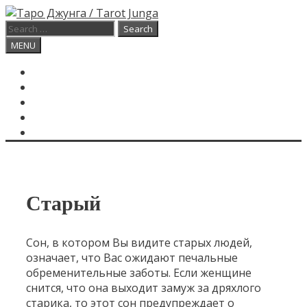
Skip
to
Search
content
for:
Search
MENU
ГЛАВНАЯ
КАРТА ДНЯ
О САЙТЕ
КОНТАКТЫ
SEARCH
Старый
Сон, в котором Вы видите старых людей,
означает, что Вас ожидают печальные
обременительные заботы. Если женщине
снится, что она выходит замуж за дряхлого
старика, то этот сон предупреждает о