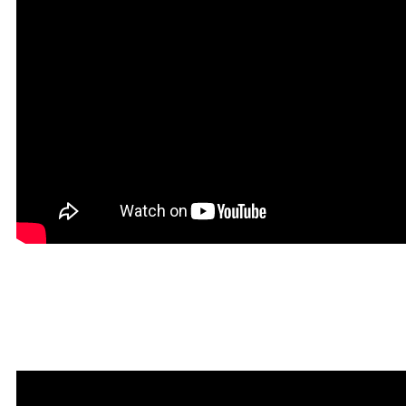
Красивая Мантра
привлечения любви