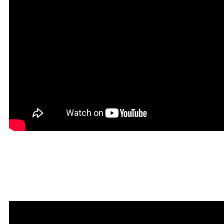
Мантра привлечения
богатства