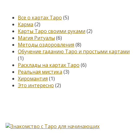
Категории
Все о картах Таро
(5)
Карма
(2)
Карты Таро своими руками
(2)
Магия Ритуалы
(6)
Методы оздоровления
(8)
Обучение гаданию Таро и простыми картами
(1)
Расклады на картах Таро
(6)
Реальная мистика
(3)
Хиромантия
(1)
Это интересно
(2)
Книга, меняющая жизнь…