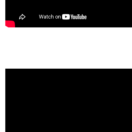
Красивая Мантра
привлечения любви