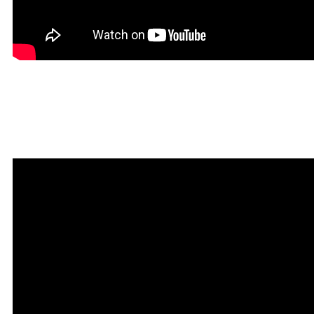
Мантра привлечения
богатства