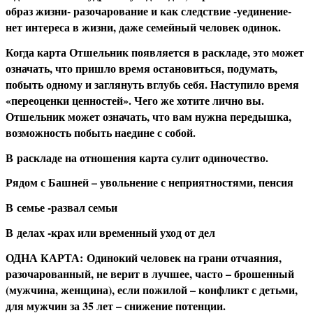
образ жизни- разочарование и как следствие -уединение-
нет интереса в жизни, даже семейный человек одинок.
Когда карта Отшельник появляется в раскладе, это может
означать, что пришло время остановиться, подумать,
побыть одному и заглянуть вглубь себя. Наступило время
«переоценки ценностей». Чего же хотите лично вы.
Отшельник может означать, что вам нужна передышка,
возможность побыть наедине с собой.
В
раскладе на отношения карта сулит одиночество.
Р
ядом с Башней – увольнение с неприятностями, пенсия
В
семье -развал семьи
В
делах -крах или временный уход от дел
О
ДНА КАРТА:
Одинокий человек на грани отчаяния,
разочарованный, не верит в лучшее, часто – брошенный
(мужчина, женщина), если пожилой – конфликт с детьми,
для мужчин за 35 лет – снижение потенции.