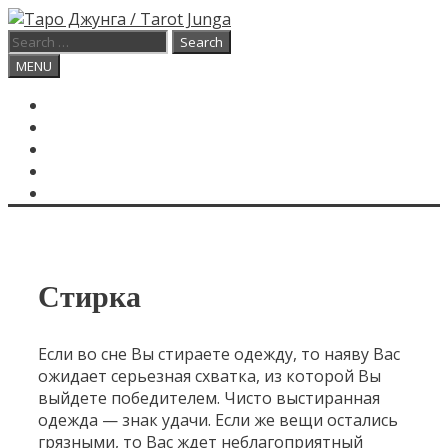
Skip
to
Search
content
for:
Search
MENU
ГЛАВНАЯ
КАРТА ДНЯ
О САЙТЕ
КОНТАКТЫ
SEARCH
Стирка
Если во сне Вы стираете одежду, то наяву Вас
ожидает серьезная схватка, из которой Вы
выйдете победителем. Чисто выстиранная
одежда — знак удачи. Если же вещи остались
грязными, то Вас ждет неблагоприятный