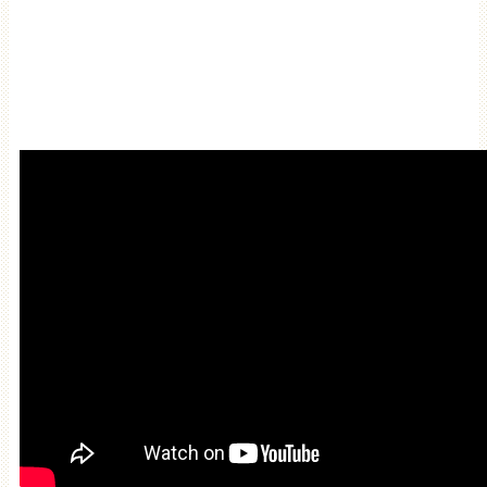
Мантра привлечения
богатства