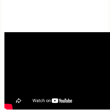
Мантра очищения и
привлечения благодати