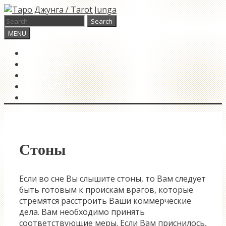
Skip
to
Search
content
for:
Search
MENU
ГЛАВНАЯ
КАРТА ДНЯ
О САЙТЕ
КОНТАКТЫ
SEARCH
Стоны
Если во сне Вы слышите стоны, то Вам следует
быть готовым к проискам врагов, которые
стремятся расстроить Ваши коммерческие
дела. Вам необходимо принять
соответствующие меры. Если Вам приснилось,