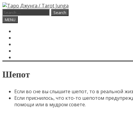
Skip
to
Search
content
for:
Search
MENU
ГЛАВНАЯ
КАРТА ДНЯ
О САЙТЕ
КОНТАКТЫ
SEARCH
Шепот
Если во сне вы слышите шепот, то в реальной жиз
Если приснилось, что кто-то шепотом предупрежда
помощи или в мудром совете.
Категории