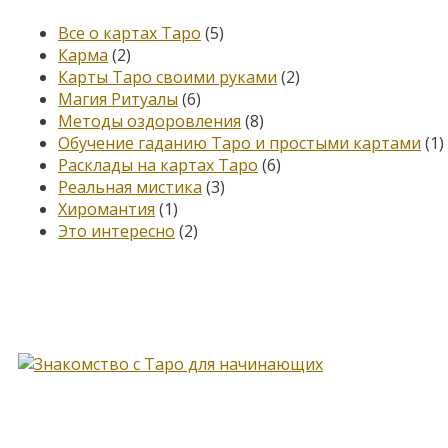
Все о картах Таро
(5)
Карма
(2)
Карты Таро своими руками
(2)
Магия Ритуалы
(6)
Методы оздоровления
(8)
Обучение гаданию Таро и простыми картами
(1)
Расклады на картах Таро
(6)
Реальная мистика
(3)
Хиромантия
(1)
Это интересно
(2)
Книга, меняющая жизнь…