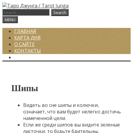
Skip
to
Search
content
for:
Search
MENU
ГЛАВНАЯ
КАРТА ДНЯ
О САЙТЕ
КОНТАКТЫ
SEARCH
Шипы
Видеть во сне шипы и колючки,
означает, что вам будет нелегко достичь
намеченной цели.
Если же среди шипов вы видите зеленые
листочки, то будьте бдительны,