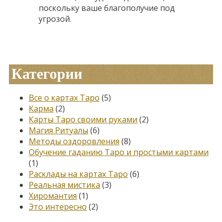
поскольку ваше благополучие под
угрозой.
Категории
Все о картах Таро
(5)
Карма
(2)
Карты Таро своими руками
(2)
Магия Ритуалы
(6)
Методы оздоровления
(8)
Обучение гаданию Таро и простыми картами
(1)
Расклады на картах Таро
(6)
Реальная мистика
(3)
Хиромантия
(1)
Это интересно
(2)