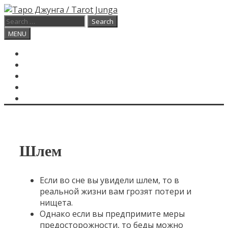
Skip
to
Search
content
for:
Search
MENU
ГЛАВНАЯ
КАРТА ДНЯ
О САЙТЕ
КОНТАКТЫ
SEARCH
Шлем
Если во сне вы увидели шлем, то в
реальной жизни вам грозят потери и
нищета.
Однако если вы предпримите меры
предосторожности, то беды можно