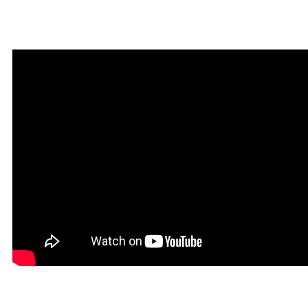
Мантра привлечения
богатства