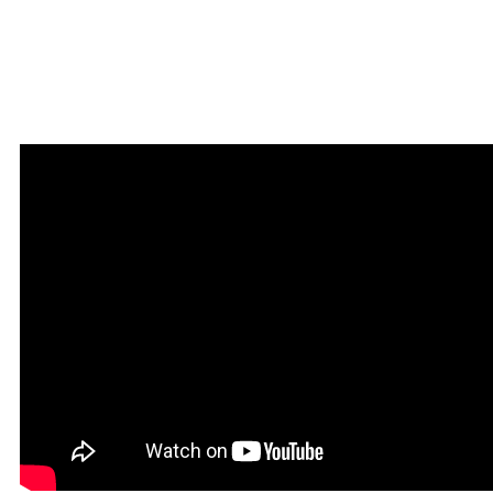
Мантра очищения и
привлечения благодати