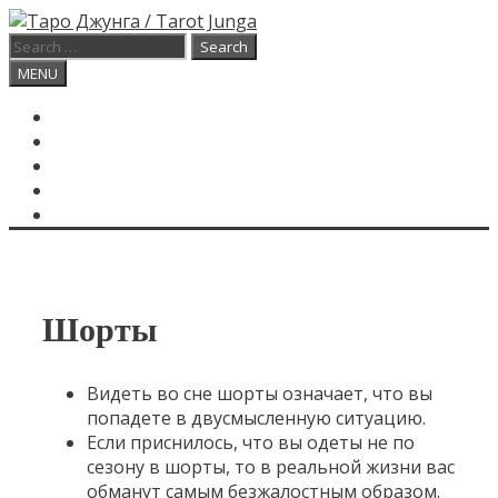
Skip
to
Search
content
for:
Search
MENU
ГЛАВНАЯ
КАРТА ДНЯ
О САЙТЕ
КОНТАКТЫ
SEARCH
Шорты
Видеть во сне шорты означает, что вы
попадете в двусмысленную ситуацию.
Если приснилось, что вы одеты не по
сезону в шорты, то в реальной жизни вас
обманут самым безжалостным образом.