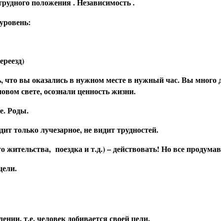
рудного положения . Независимость .
уровень:
ереезд)
ь, что вы оказались в нужном месте в нужный час. Вы много 
овом свете, осознали ценность жизни.
е. Роды.
ит только лучезарное, не видит трудностей.
 жительства, поездка и т.д.) – действовать! Но все продумав
цели.
ении. т.е. человек добивается своей цели.