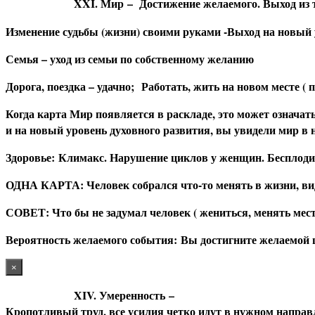
XXI. Мир
– Достижение желаемого. Выход из т
Изменение судьбы (жизни) своими руками -Выход на новый 
Семья – уход из семьи по собственному желанию
Дорога, поездка – удачно; Работать, жить на новом месте ( п
Когда карта Мир появляется в раскладе, это может означат
и на новый уровень духовного развития, вы увидели мир в н
З
доровье: Климакс. Нарушение циклов у женщин. Бесплоди
О
ДНА КАРТА: Человек собрался что-то менять в жизни, вид
С
ОВЕТ: Что бы не задумал человек ( жениться, менять место
В
ероятность желаемого события: Вы достигните желаемой 
×
XIV. Умеренность
–
Кропотливый труд, все усилия четко идут в нужном направл