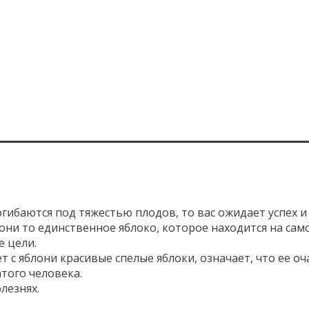
огибаются под тяжестью плодов, то вас ожидает успех и
лони то единственное яблоко, которое находится на сам
 цели.
 с яблони красивые спелые яблоки, означает, что ее о
того человека.
лезнях.