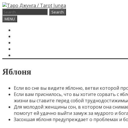
Skip
to
Search
content
for:
Search
MENU
ГЛАВНАЯ
КАРТА ДНЯ
О САЙТЕ
КОНТАКТЫ
SEARCH
Яблоня
Если во сне вы видите яблоню, ветви которой пр
Если вам приснилось, что вы хотите сорвать с яб
жизни вы ставите перед собой труднодостижимые
Для молодой женщины сон, в котором она снимает
помогут ей удачно выйти замуж за мудрого и бога
Засохшая яблоня предупреждает о проблемах и бо