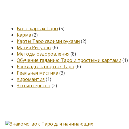
Категории
Все о картах Таро
(5)
Карма
(2)
Карты Таро своими руками
(2)
Магия Ритуалы
(6)
Методы оздоровления
(8)
Обучение гаданию Таро и простыми картами
(1)
Расклады на картах Таро
(6)
Реальная мистика
(3)
Хиромантия
(1)
Это интересно
(2)
Книга, меняющая жизнь…